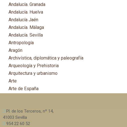
Andalucía. Granada
Andalucía. Huelva
Andalucía Jaén
Andalucía. Málaga
Andalucía. Sevilla
Antropología
Aragón
Archivística, diplomática y paleografía
Arqueología y Prehistoria
Arquitectura y urbanismo
Arte
Arte de España
Asia
Astronomía
Pl. de los Terceros, nº 14,
Asturias
41003 Sevilla
Automovilismo, ciclismo y Motociclismo
954 22 60 52
Aviación y Aeronáutica