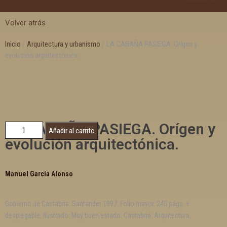
Volver atrás
Inicio
/
Arquitectura y urbanismo
/ LA CABAÑA PASIEGA. Orígen y
evolución arquitectónica.
LA CABAÑA PASIEGA. Orígen y
Añadir al carrito
evolución arquitectónica.
Manuel García Alonso
Gobierno de Cantabria. Santander 1997. Folio mayor. 245 págs. +
desplegable. Ilustrado. Muy buen estado. Cantabria. Arquitectura.