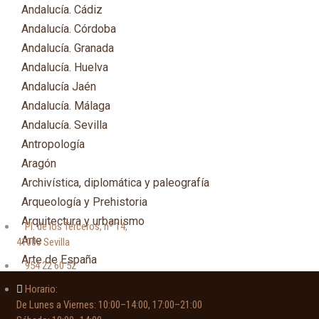
Andalucía. Cádiz
Andalucía. Córdoba
Andalucía. Granada
Andalucía. Huelva
Andalucía Jaén
Andalucía. Málaga
Andalucía. Sevilla
Antropología
Aragón
Archivística, diplomática y paleografía
Arqueología y Prehistoria
Arquitectura y urbanismo
Pl. de los Terceros, nº 14,
Arte
41003 Sevilla
Arte de España
954 22 60 52
Asia
Horario:
Astronomía
De Lunes a Viernes: 10:00–14:00, 17:00–21:00
Asturias