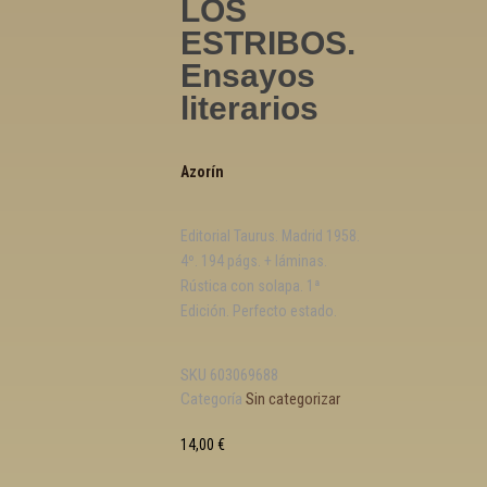
LOS
ESTRIBOS.
Ensayos
literarios
Azorín
Editorial Taurus. Madrid 1958.
4º. 194 págs. + láminas.
Rústica con solapa. 1ª
Edición. Perfecto estado.
SKU
603069688
Categoría
Sin categorizar
14,00
€