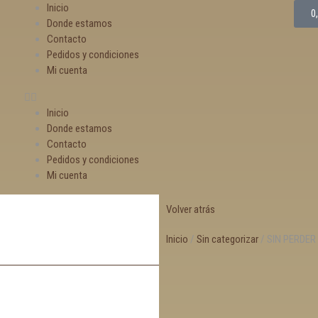
Inicio
0
Donde estamos
Contacto
Pedidos y condiciones
Mi cuenta
Inicio
Donde estamos
Contacto
Pedidos y condiciones
Mi cuenta
Volver atrás
Inicio
/
Sin categorizar
/ SIN PERDER 