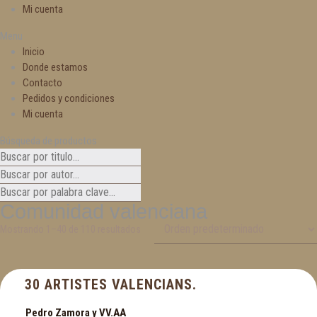
Mi cuenta
Menu
Inicio
Donde estamos
Contacto
Pedidos y condiciones
Mi cuenta
Búsqueda de productos
Comunidad valenciana
Mostrando 1–40 de 110 resultados
30 ARTISTES VALENCIANS.
Pedro Zamora y VV.AA