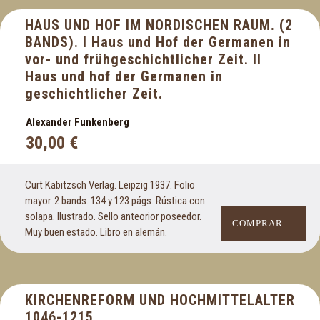
Radio
HAUS UND HOF IM NORDISCHEN RAUM. (2
Religión teología e historia de la Iglesia
BANDS). I Haus und Hof der Germanen in
Revistas
vor- und frühgeschichtlicher Zeit. II
Haus und hof der Germanen in
S
geschichtlicher Zeit.
Segunda Guerra Mundial
Alexander Funkenberg
Semana Santa
30,00
€
Semana Santa de Sevilla
Sexualidad
Sociología y ciencias políticas
Curt Kabitzsch Verlag. Leipzig 1937. Folio
mayor. 2 bands. 134 y 123 págs. Rústica con
T
solapa. Ilustrado. Sello anteorior poseedor.
COMPRAR
Muy buen estado. Libro en alemán.
Tauromaquía. Toros
Teatro
Temas marítimos y navales
KIRCHENREFORM UND HOCHMITTELALTER
1046-1215.