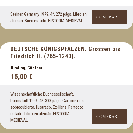
Historia de Próximo Oriente
Historia Medieval
Steiner. Germany 1979. 4º. 272 págs. Libro en
COMPRAR
alemán. Buen estado. HISTORIA MEDIEVAL.
I
Ingeniería
Islam
DEUTSCHE KÖNIGSPFALZEN. Grossen bis
Islas Baleares
Friedrich II. (765-1240).
J
Binding, Günther
15,00
€
Judaísmo
L
Wissenschaftliche Buchgesellschaft.
Darmstadt 1996. 4º. 398 págs. Cartoné con
La Rioja
sobrecubierta. Ilustrado. Ex-libris. Perfecto
estado. Libro en alemán. HISTORIA
Libro escolar
COMPRAR
MEDIEVAL.
Libros en alemán
Libros en árabe