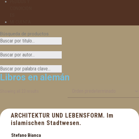
PEDIDOS Y
CONDICION
ES
MI CUENTA
Búsqueda de productos
Libros en alemán
Showing all 23 results
ARCHITEKTUR UND LEBENSFORM. Im
islamischen Stadtwesen.
Stefano Bianca