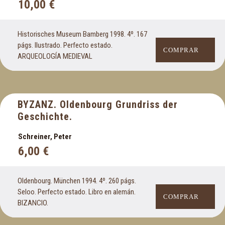
Economía
10,00
€
Enología
Escultura e imaginería
Historisches Museum Bamberg 1998. 4º. 167
Esoterismo y ciencias ocultas
págs. Ilustrado. Perfecto estado.
COMPRAR
Estudios y ensayos literarios
ARQUEOLOGÍA MEDIEVAL
Etnografia
Extremadura
BYZANZ. Oldenbourg Grundriss der
F
Geschichte.
Facsímiles
Schreiner, Peter
Ferrocarril
6,00
€
Filosofía
Física
Oldenbourg. München 1994. 4º. 260 págs.
Flamenco
Seloo. Perfecto estado. Libro en alemán.
Folletos
COMPRAR
BIZANCIO.
Fotografía