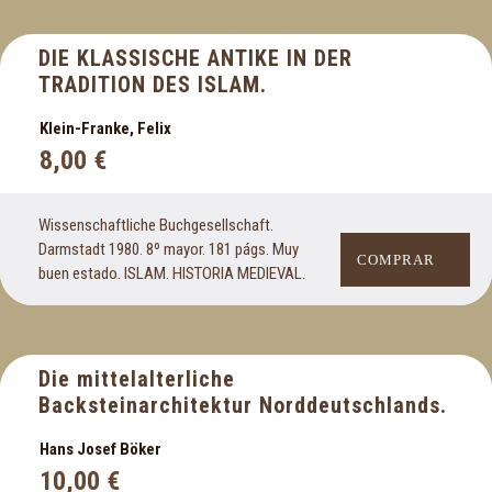
Libros en francés
Libros en inglés
DIE KLASSISCHE ANTIKE IN DER
Libros en italiano
TRADITION DES ISLAM.
Libros en latín
Klein-Franke, Felix
Libro en portugués
8,00
€
Lingüistica
Literatura alemana
Wissenschaftliche Buchgesellschaft.
Literatura árabe
Darmstadt 1980. 8º mayor. 181 págs. Muy
Literatura en ciencia ficción
COMPRAR
buen estado. ISLAM. HISTORIA MEDIEVAL.
Literatura de humor
Literatura de terror
Literatura erótica
Die mittelalterliche
Literatura española
Backsteinarchitektur Norddeutschlands.
Literatura francesa
Literatura hispanoamericana
Hans Josef Böker
Literatura infantil
10,00
€