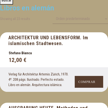
Buscar
Libros en alemán
Bibliografía
Biografía
Showing all 23 results
Botánica, ecología y medio ambiente
C
ARCHITEKTUR UND LEBENSFORM. Im
Caballos
islamischen Stadtwesen.
Canarias
Stefano Bianca
Cantabria
12,00
€
Cartografía
Castilla La Mancha
Castilla y León
Verlag für Architektur Artemis Zürich, 1970.
4º. 208 págs. Ilustrado. Perfecto estado.
Cataluña
COMPRAR
Libro en alemán. Arquitectura islámica.
Caza. Cinegética
Cerámica
Cervantes
Ciencia y tecnología