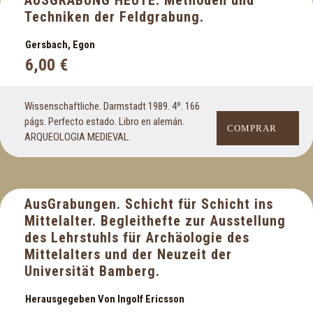
AUSGRABUNG HEUTE. Methoden und
Techniken der Feldgrabung.
Cinematografía
Clásicos españoles
Gersbach, Egon
Clásicos griegos y latinos
6,00
€
Coleccionismo
Cómics y tebeos
Wissenschaftliche. Darmstadt 1989. 4º. 166
Comunidad Valenciana
págs. Perfecto estado. Libro en alemán.
Criminología
COMPRAR
ARQUEOLOGIA MEDIEVAL.
Cuentos
D
AusGrabungen. Schicht für Schicht ins
Deportes
Mittelalter. Begleithefte zur Ausstellung
Derecho
des Lehrstuhls für Archäologie des
Diccionarios
Mittelalters und der Neuzeit der
Universität Bamberg.
E
Herausgegeben Von Ingolf Ericsson