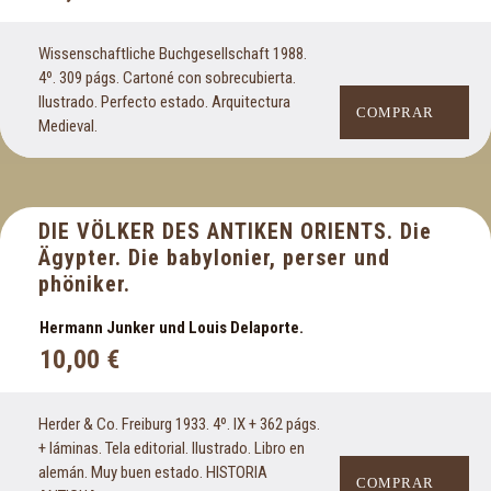
Literatura inglesa
Literatura italiana
Wissenschaftliche Buchgesellschaft 1988.
Literatura medieval
4º. 309 págs. Cartoné con sobrecubierta.
Literatura nórdica
Ilustrado. Perfecto estado. Arquitectura
COMPRAR
Literatura norteamericana
Medieval.
Literatura oriental
Literatura policíaca
Literatura portuguesa
DIE VÖLKER DES ANTIKEN ORIENTS. Die
Literatura rusa
Ägypter. Die babylonier, perser und
Literatura universal
phöniker.
M
Hermann Junker und Louis Delaporte.
10,00
€
Madrid
Magia. Prestidigitación
Herder & Co. Freiburg 1933. 4º. IX + 362 págs.
Marruecos. Guinea
+ láminas. Tela editorial. Ilustrado. Libro en
Matemáticas
alemán. Muy buen estado. HISTORIA
COMPRAR
Mecánica