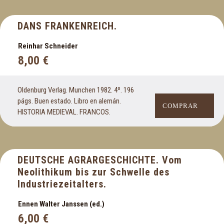
G
DANS FRANKENREICH.
Galicia
Gastronomía
Reinhar Schneider
Genealogía y heráldica
8,00
€
Geografía
Geología
Oldenburg Verlag. Munchen 1982. 4º. 196
Guerra Civil. Segunda República
págs. Buen estado. Libro en alemán.
COMPRAR
HISTORIA MEDIEVAL. FRANCOS.
H
Hipnosis
Historia
DEUTSCHE AGRARGESCHICHTE. Vom
Neolithikum bis zur Schwelle des
Historia antigua
Industriezeitalters.
Historia de América
Historia de España
Ennen Walter Janssen (ed.)
Historia de Extremo Oriente
6,00
€