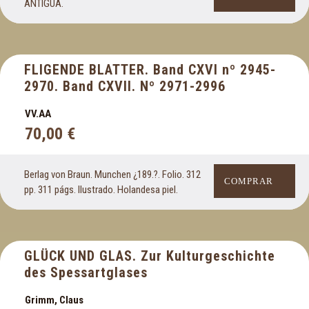
ANTIGUA.
Medicina y farmacia
Memorias diario y epistolario
Meteorología
FLIGENDE BLATTER. Band CXVI nº 2945-
Militaria
2970. Band CXVII. Nº 2971-2996
Minería
Mujer
VV.AA
Murcia
70,00
€
Música
Berlag von Braun. Munchen ¿189.?. Folio. 312
N
COMPRAR
pp. 311 págs. Ilustrado. Holandesa piel.
Navarra
Novela histórica
Numismática
GLÜCK UND GLAS. Zur Kulturgeschichte
des Spessartglases
O
Grimm, Claus