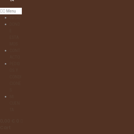
Menu
INICIO
DOND
E
ESTA
MOS
CONT
ACTO
PEDID
OS Y
CONDI
CIONE
S
MI
CUEN
TA
0,00
€
0
Cart