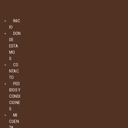
INIC
IO
DON
DE
ESTA
MO
S
CO
NTAC
TO
PED
IDOS Y
CONDI
CIONE
S
MI
CUEN
TA