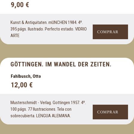
Oceanografía
9,00
€
Óptica
Kunst & Antiquitaten. mUNCHEN 1984. 4º.
P
395 págs. Ilustrado. Perfecto estado. VIDRIO
COMPRAR
ARTE
País Vasco
Parapsicología
Pedagogía
Periodismo y comunicación
GÖTTINGEN. IM WANDEL DER ZEITEN.
Pintura
Fahlbusch, Otto
Poesía
12,00
€
Psicología. Psiquiatría. Psicoanálisis
Q
Musterschmidt - Verlag. Gottingen 1957. 4º.
100 págs. 77 Ilustraciones. Tela con
COMPRAR
Química
sobrecubierta. LENGUA ALEMANA.
R