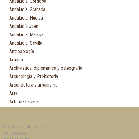
Andalucía. Córdoba
Andalucía. Granada
Andalucía. Huelva
Andalucía Jaén
Andalucía. Málaga
Andalucía. Sevilla
Antropología
Aragón
Archivística, diplomática y paleografía
Arqueología y Prehistoria
Arquitectura y urbanismo
Arte
Arte de España
Asia
Astronomía
Pl. de los Terceros, nº 14,
Asturias
41003 Sevilla
Automovilismo, ciclismo y Motociclismo