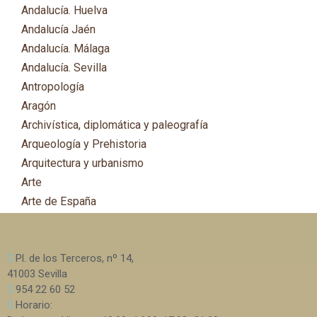
Andalucía. Huelva
Andalucía Jaén
Andalucía. Málaga
Andalucía. Sevilla
Antropología
Aragón
Archivística, diplomática y paleografía
Arqueología y Prehistoria
Arquitectura y urbanismo
Arte
Arte de España
Asia
Astronomía
Pl. de los Terceros, nº 14,
Asturias
41003 Sevilla
Automovilismo, ciclismo y Motociclismo
954 22 60 52
Aviación y Aeronáutica
Horario: