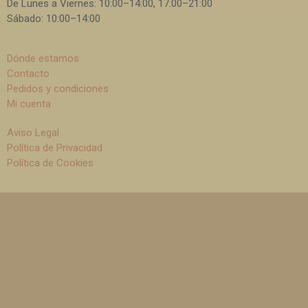
De Lunes a Viernes: 10:00–14:00, 17:00–21:00
B
Sábado: 10:00–14:00
Bibliografía
Dónde estamos
Biografía
Contacto
Botánica, ecología y medio ambiente
Pedidos y condiciones
Mi cuenta
C
Aviso Legal
Caballos
Política de Privacidad
Canarias
Política de Cookies
Cantabria
Cartografía
Castilla La Mancha
Castilla y León
Cataluña
Caza. Cinegética
Cerámica