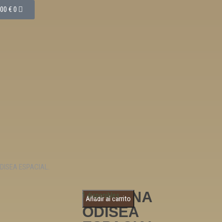
,00
€
0
DISEA ESPACIAL.
2001 UNA
1 disponibles
Añadir al carrito
ODISEA