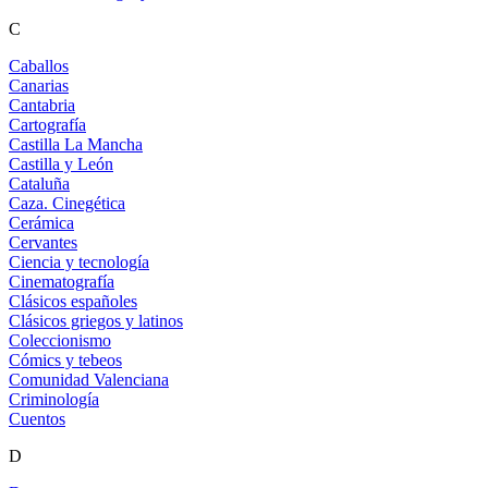
C
Caballos
Canarias
Cantabria
Cartografía
Castilla La Mancha
Castilla y León
Cataluña
Caza. Cinegética
Cerámica
Cervantes
Ciencia y tecnología
Cinematografía
Clásicos españoles
Clásicos griegos y latinos
Coleccionismo
Cómics y tebeos
Comunidad Valenciana
Criminología
Cuentos
D