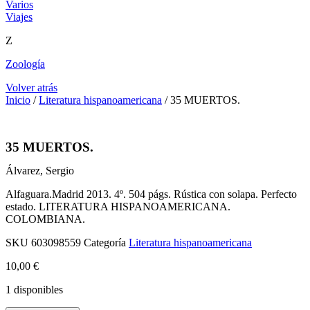
Varios
Viajes
Z
Zoología
Volver atrás
Inicio
/
Literatura hispanoamericana
/ 35 MUERTOS.
35 MUERTOS.
Álvarez, Sergio
Alfaguara.Madrid 2013. 4º. 504 págs. Rústica con solapa. Perfecto
estado. LITERATURA HISPANOAMERICANA.
COLOMBIANA.
SKU
603098559
Categoría
Literatura hispanoamericana
10,00
€
1 disponibles