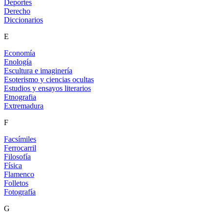
Deportes
Derecho
Diccionarios
E
Economía
Enología
Escultura e imaginería
Esoterismo y ciencias ocultas
Estudios y ensayos literarios
Etnografia
Extremadura
F
Facsímiles
Ferrocarril
Filosofía
Física
Flamenco
Folletos
Fotografía
G