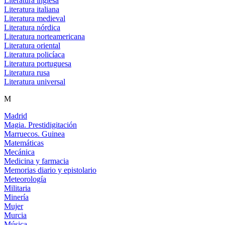
Literatura inglesa
Literatura italiana
Literatura medieval
Literatura nórdica
Literatura norteamericana
Literatura oriental
Literatura policíaca
Literatura portuguesa
Literatura rusa
Literatura universal
M
Madrid
Magia. Prestidigitación
Marruecos. Guinea
Matemáticas
Mecánica
Medicina y farmacia
Memorias diario y epistolario
Meteorología
Militaria
Minería
Mujer
Murcia
Música