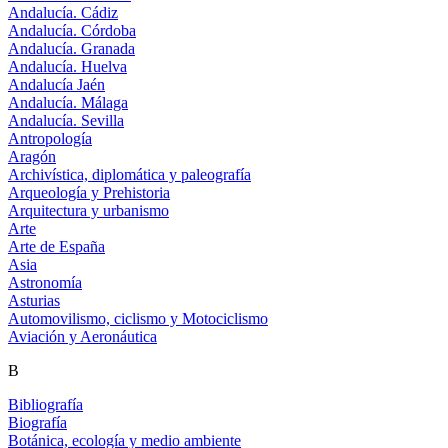
Andalucía. Cádiz
Andalucía. Córdoba
Andalucía. Granada
Andalucía. Huelva
Andalucía Jaén
Andalucía. Málaga
Andalucía. Sevilla
Antropología
Aragón
Archivística, diplomática y paleografía
Arqueología y Prehistoria
Arquitectura y urbanismo
Arte
Arte de España
Asia
Astronomía
Asturias
Automovilismo, ciclismo y Motociclismo
Aviación y Aeronáutica
B
Bibliografía
Biografía
Botánica, ecología y medio ambiente