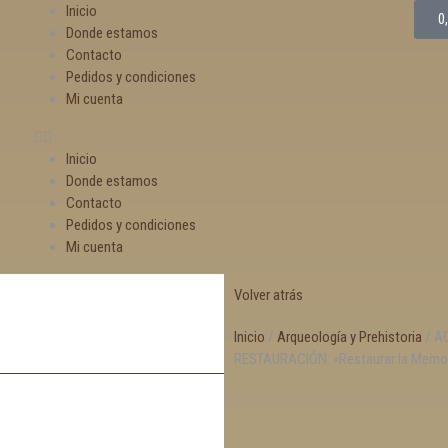
Inicio
0
Donde estamos
Contacto
Pedidos y condiciones
Mi cuenta
Inicio
Donde estamos
Contacto
Pedidos y condiciones
Mi cuenta
Volver atrás
Inicio
/
Arqueología y Prehistoria
/ A
RESTAURACIÓN. «Restaurar la Memori