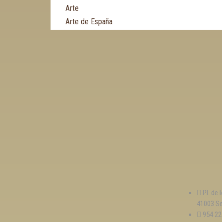
Arte
Arte de España
Asia
Astronomía
Asturias
Automovilismo, ciclismo y Motociclismo
Aviación y Aeronáutica
B
Bibliografía
Biografía
Botánica, ecología y medio ambiente
C
Pl. de 
41003 Se
Caballos
954 22
Canarias