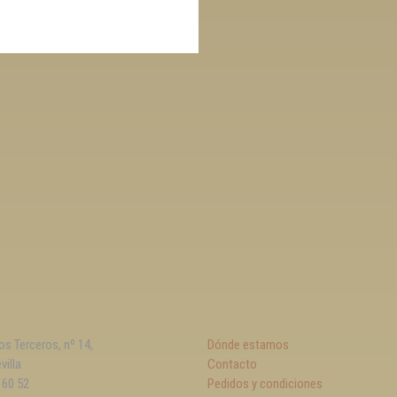
los Terceros, nº 14,
Dónde estamos
villa
Contacto
 60 52
Pedidos y condiciones