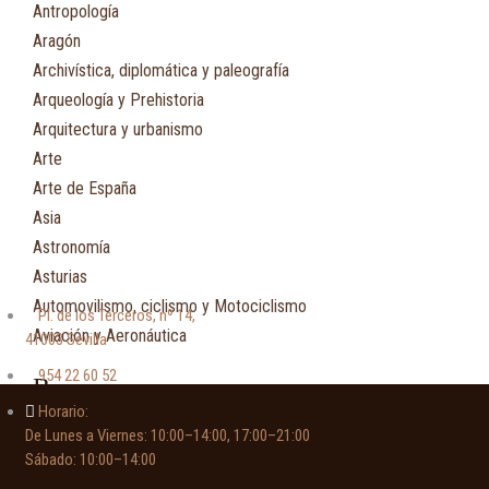
Antropología
Aragón
Archivística, diplomática y paleografía
Arqueología y Prehistoria
Arquitectura y urbanismo
Arte
Arte de España
Asia
Astronomía
Asturias
Automovilismo, ciclismo y Motociclismo
Pl. de los Terceros, nº 14,
Aviación y Aeronáutica
41003 Sevilla
954 22 60 52
B
Horario:
De Lunes a Viernes: 10:00–14:00, 17:00–21:00
Bibliografía
Sábado: 10:00–14:00
Biografía