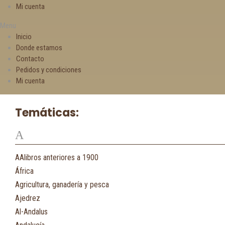
Mi cuenta
Menu
Inicio
Donde estamos
Contacto
Pedidos y condiciones
Mi cuenta
Temáticas:
A
AAlibros anteriores a 1900
África
Agricultura, ganadería y pesca
Ajedrez
Al-Andalus