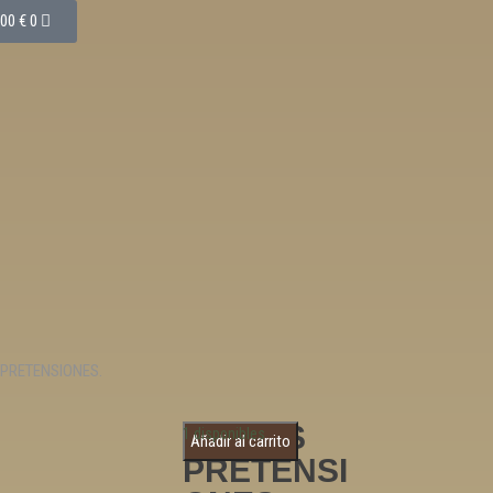
,00
€
0
 PRETENSIONES.
AVIDAS
1 disponibles
Añadir al carrito
PRETENSI