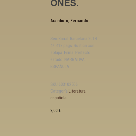
ONES.
Aramburu, Fernando
Seix Barral. Barcelona 2014.
4º. 413 págs. Rústica con
solapa. Firma. Perfecto
estado. NARRATIVA
ESPAÑOLA.
SKU
603102506
Categoría
Literatura
española
8,00
€