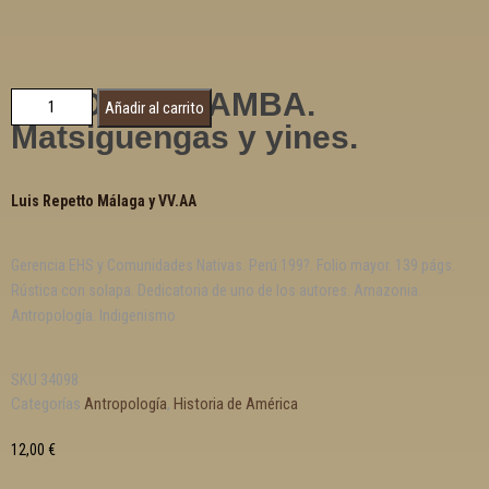
BAJO URUBAMBA.
Añadir al carrito
Matsiguengas y yines.
Luis Repetto Málaga y VV.AA
Gerencia EHS y Comunidades Nativas. Perú 199?. Folio mayor. 139 págs.
Rústica con solapa. Dedicatoria de uno de los autores. Amazonia.
Antropología. Indigenismo
SKU
34098
Categorías
Antropología
,
Historia de América
12,00
€