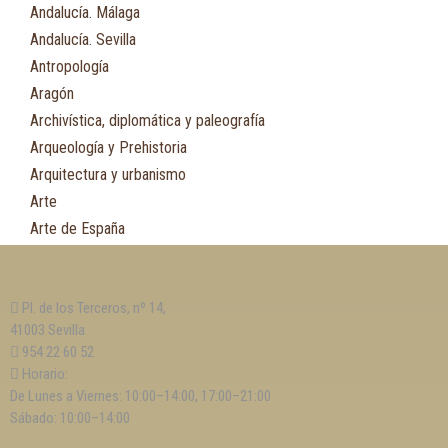
Andalucía. Málaga
Andalucía. Sevilla
Antropología
Aragón
Archivística, diplomática y paleografía
Arqueología y Prehistoria
Arquitectura y urbanismo
Arte
Arte de España
Asia
Astronomía
Pl. de los Terceros, nº 14,
Asturias
41003 Sevilla
Automovilismo, ciclismo y Motociclismo
954 22 60 52
Aviación y Aeronáutica
Horario:
De Lunes a Viernes: 10:00–14:00, 17:00–21:00
B
Sábado: 10:00–14:00