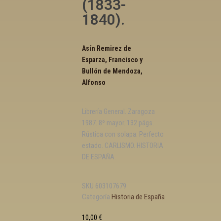
(1833-
1840).
Asín Remirez de
Esparza, Francisco y
Bullón de Mendoza,
Alfonso
Librería General. Zaragoza
1987. 8º mayor. 132 págs.
Rústica con solapa. Perfecto
estado. CARLISMO. HISTORIA
DE ESPAÑA.
SKU
603107679
Categoría
Historia de España
10,00
€