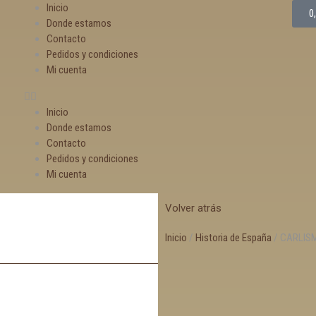
Inicio
0
Donde estamos
Contacto
Pedidos y condiciones
Mi cuenta
Inicio
Donde estamos
Contacto
Pedidos y condiciones
Mi cuenta
Volver atrás
Inicio
/
Historia de España
/ CARLISM