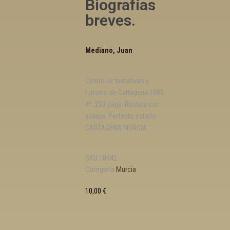
Biografías
breves.
Mediano, Juan
Centro de Iniciativas y
turismo de Cartagena 1985.
4º. 210 págs. Rústica con
solapa. Perfecto estado.
CARTAGENA MURCIA
SKU
10442
Categoría
Murcia
10,00
€