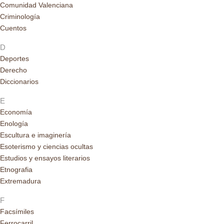
Comunidad Valenciana
Criminología
Cuentos
D
Deportes
Derecho
Diccionarios
E
Economía
Enología
Escultura e imaginería
Esoterismo y ciencias ocultas
Estudios y ensayos literarios
Etnografia
Extremadura
F
Facsímiles
Ferrocarril