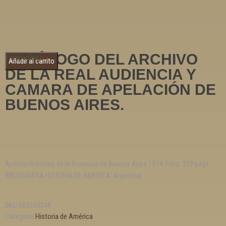
CATÁLOGO DEL ARCHIVO
1 disponibles
Añadir al carrito
DE LA REAL AUDIENCIA Y
CAMARA DE APELACIÓN DE
BUENOS AIRES.
Archivo Histórico de la Provincia de Buenos Aires 1974. Folio. 239 págs.
BIBLIOGRAFIA HISTORIA DE AMERICA. Argentina
SKU
603055344
Categoría
Historia de América