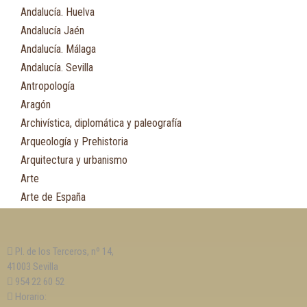
Andalucía. Huelva
Andalucía Jaén
Andalucía. Málaga
Andalucía. Sevilla
Antropología
Aragón
Archivística, diplomática y paleografía
Arqueología y Prehistoria
Arquitectura y urbanismo
Arte
Arte de España
Asia
Astronomía
Pl. de los Terceros, nº 14,
Asturias
41003 Sevilla
Automovilismo, ciclismo y Motociclismo
954 22 60 52
Aviación y Aeronáutica
Horario: