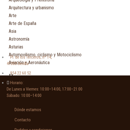
Arquitectura y urbanismo
Arte
Arte de España
Asia
Astronomía
Asturias
Automovilismo, ciclismo y Motociclismo
Pl. de los Terceros, nº 14,
Aviación y Aeronáutica
41003 Sevilla
954 22 60 52
B
Horario:
De Lunes a Viernes: 10:00–14:00, 17:00–21:00
Bibliografía
Sábado: 10:00–14:00
Biografía
Botánica, ecología y medio ambiente
Dónde estamos
C
Contacto