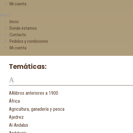
Mi cuenta
Menu
Inicio
Donde estamos
Contacto
Pedidos y condiciones
Mi cuenta
Temáticas:
A
AAlibros anteriores a 1900
África
Agricultura, ganadería y pesca
Ajedrez
Al-Andalus