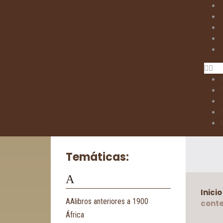
I
Temáticas:
A
Inicio
AAlibros anteriores a 1900
cont
África