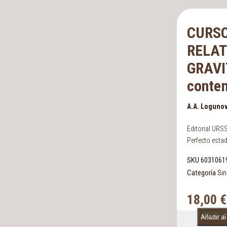
CURSO
RELAT
GRAVI
conte
A.A. Loguno
Editorial URSS
Perfecto esta
SKU
6031061
Categoría
Sin
18,00
€
1 disponib
Añadir al