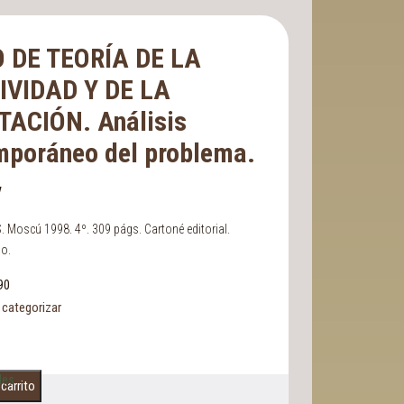
 DE TEORÍA DE LA
IVIDAD Y DE LA
TACIÓN. Análisis
mporáneo del problema.
v
. Moscú 1998. 4º. 309 págs. Cartoné editorial.
do.
90
 categorizar
les
 carrito