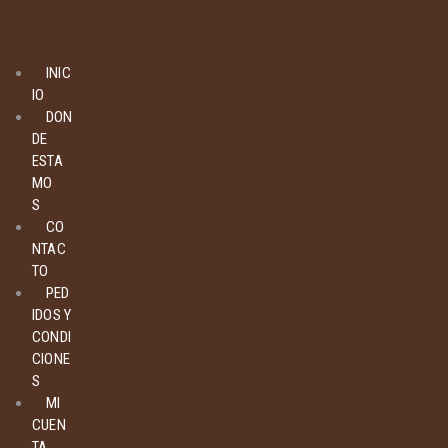
INIC
IO
DON
DE
ESTA
MO
S
CO
NTAC
TO
PED
IDOS Y
CONDI
CIONE
S
MI
CUEN
TA