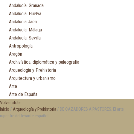
Andalucía. Granada
Andalucía. Huelva
Andalucía Jaén
Andalucía. Málaga
Andalucía. Sevilla
Antropología
Aragón
Archivística, diplomática y paleografía
Arqueología y Prehistoria
Arquitectura y urbanismo
Arte
Arte de España
Asia
Volver atrás
Inicio
/
Arqueología y Prehistoria
/ DE CAZADORES A PASTORES. El arte
Astronomía
rupestre del levante español.
Asturias
Automovilismo, ciclismo y Motociclismo