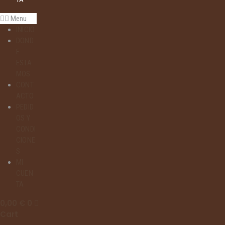
Menu
INICIO
DOND
E
ESTA
MOS
CONT
ACTO
PEDID
OS Y
CONDI
CIONE
S
MI
CUEN
TA
0,00
€
0
Cart