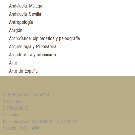
Andalucía. Málaga
Andalucía. Sevilla
Antropología
Aragón
Archivística, diplomática y paleografía
Arqueología y Prehistoria
Arquitectura y urbanismo
Arte
Arte de España
Asia
Astronomía
Pl. de los Terceros, nº 14,
Asturias
41003 Sevilla
Automovilismo, ciclismo y Motociclismo
954 22 60 52
Aviación y Aeronáutica
Horario:
De Lunes a Viernes: 10:00–14:00, 17:00–21:00
B
Sábado: 10:00–14:00