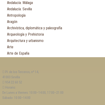
Andalucía. Málaga
Andalucía. Sevilla
Antropología
Aragón
Archivística, diplomática y paleografía
Arqueología y Prehistoria
Arquitectura y urbanismo
Arte
Arte de España
Asia
Astronomía
Pl. de los Terceros, nº 14,
Asturias
41003 Sevilla
Automovilismo, ciclismo y Motociclismo
954 22 60 52
Aviación y Aeronáutica
Horario:
De Lunes a Viernes: 10:00–14:00, 17:00–21:00
B
Sábado: 10:00–14:00