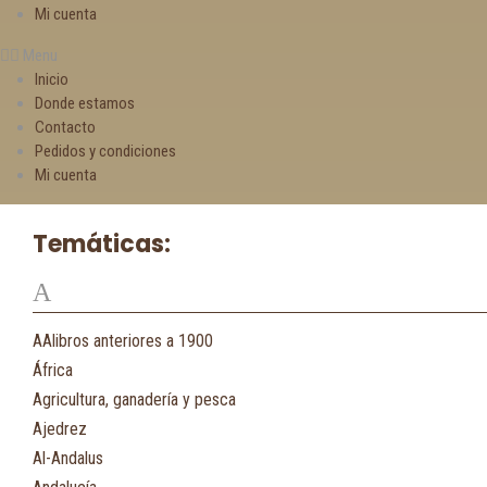
Mi cuenta
Menu
Inicio
Donde estamos
Contacto
Pedidos y condiciones
Mi cuenta
Temáticas:
A
AAlibros anteriores a 1900
África
Agricultura, ganadería y pesca
Ajedrez
Al-Andalus