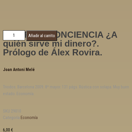
DINERO Y CONCIENCIA ¿A
Añadir al carrito
quién sirve mi dinero?.
Prólogo de Álex Rovira.
Joan Antoni Melé
Triodos. Barcelona 2009. 8º mayor. 131 págs. Rústica con solapa. Muy buen
estado. Economía.
SKU
29010
Categoría
Economía
6,00
€