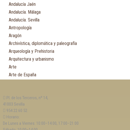
Andalucía Jaén
Andalucía. Málaga
Andalucía. Sevilla
Antropología
Aragón
Archivística, diplomática y paleografía
Arqueología y Prehistoria
Arquitectura y urbanismo
Arte
Arte de España
Asia
Astronomía
Pl. de los Terceros, nº 14,
Asturias
41003 Sevilla
Automovilismo, ciclismo y Motociclismo
954 22 60 52
Aviación y Aeronáutica
Horario:
De Lunes a Viernes: 10:00–14:00, 17:00–21:00
B
Sábado: 10:00–14:00