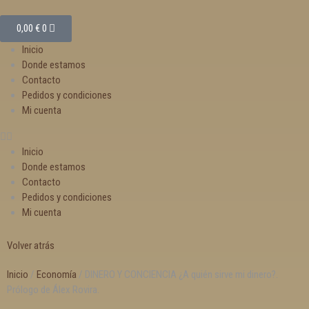
0,00
€
0
Inicio
Donde estamos
Contacto
Pedidos y condiciones
Mi cuenta
Inicio
Donde estamos
Contacto
Pedidos y condiciones
Mi cuenta
Volver atrás
Inicio
/
Economía
/ DINERO Y CONCIENCIA ¿A quién sirve mi dinero?.
Prólogo de Álex Rovira.