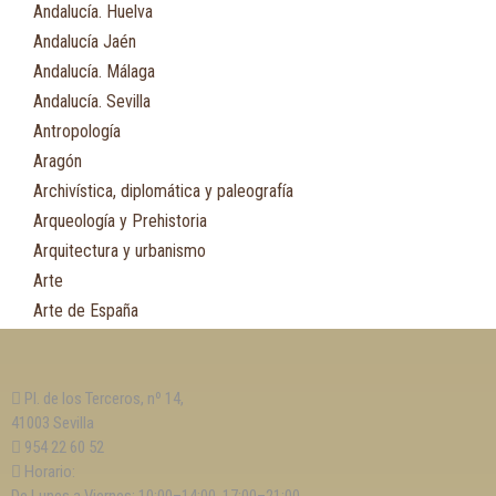
Andalucía. Huelva
Andalucía Jaén
Andalucía. Málaga
Andalucía. Sevilla
Antropología
Aragón
Archivística, diplomática y paleografía
Arqueología y Prehistoria
Arquitectura y urbanismo
Arte
Arte de España
Asia
Astronomía
Pl. de los Terceros, nº 14,
Asturias
41003 Sevilla
Automovilismo, ciclismo y Motociclismo
954 22 60 52
Aviación y Aeronáutica
Horario: