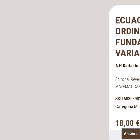
ECUAC
ORDIN
FUND
VARIA
A.P. Kartash
Editorial Reve
MATEMATICAS
SKU
6030898
Categoría
Ma
18,00
€
1 disponib
Añadir al