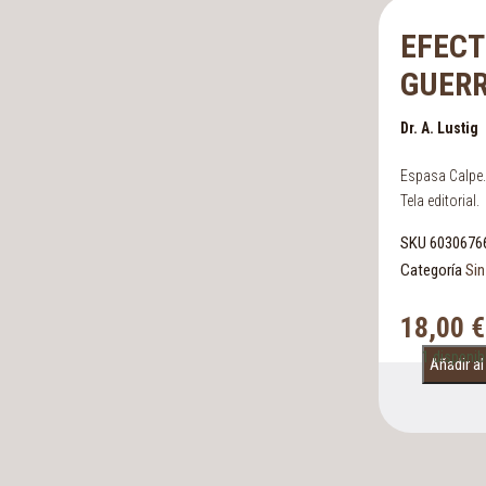
EFECT
GUERR
Dr. A. Lustig
Espasa Calpe.
Tela editorial.
SKU
6030676
Categoría
Sin
18,00
€
1 disponib
Añadir al