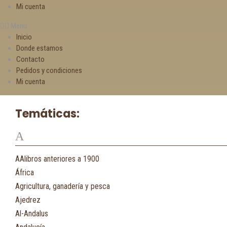
Mi cuenta
Menu
Inicio
Donde estamos
Contacto
Pedidos y condiciones
Mi cuenta
Temáticas:
A
AAlibros anteriores a 1900
África
Agricultura, ganadería y pesca
Ajedrez
Al-Andalus