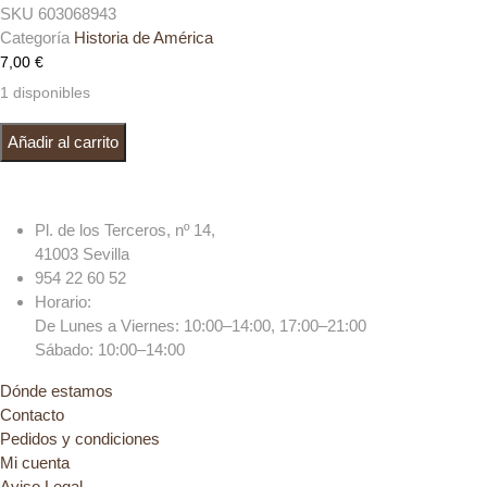
SKU
603068943
Categoría
Historia de América
7,00
€
1 disponibles
EL ANIMA DEL MAESTRE. La Fundación de Buenos Ayres por los
Añadir al carrito
Andaluces cantidad
Pl. de los Terceros, nº 14,
41003 Sevilla
954 22 60 52
Horario:
De Lunes a Viernes: 10:00–14:00, 17:00–21:00
Sábado: 10:00–14:00
Dónde estamos
Contacto
Pedidos y condiciones
Mi cuenta
Aviso Legal