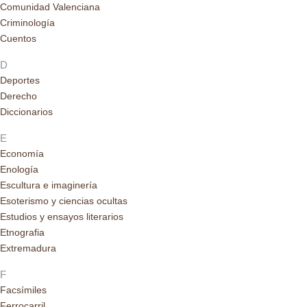
Comunidad Valenciana
Criminología
Cuentos
D
Deportes
Derecho
Diccionarios
E
Economía
Enología
Escultura e imaginería
Esoterismo y ciencias ocultas
Estudios y ensayos literarios
Etnografia
Extremadura
F
Facsímiles
Ferrocarril