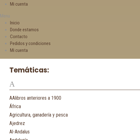
Mi cuenta
Menu
Inicio
Donde estamos
Contacto
Pedidos y condiciones
Mi cuenta
Temáticas:
A
AAlibros anteriores a 1900
África
Agricultura, ganadería y pesca
Ajedrez
Al-Andalus