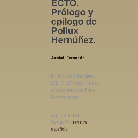
ECTO.
Prólogo y
epílogo de
Pollux
Hernúñez.
Arrabal, Fernando
Reino de Cordelia. Madrid
2016. 8º. 171 págs. Rústica
con sobrecubierta. Firma.
Perfecto estado.
SKU
603107114
Categoría
Literatura
española