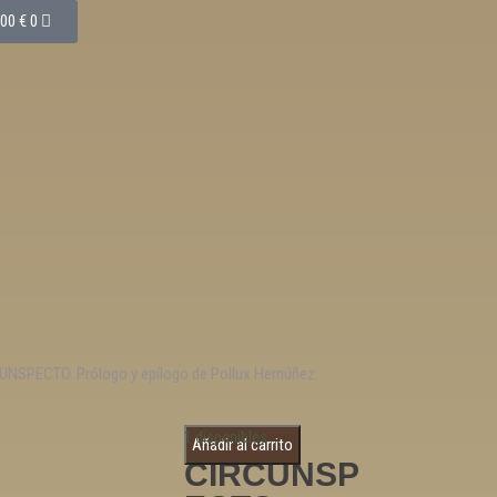
,00
€
0
UNSPECTO. Prólogo y epílogo de Pollux Hernúñez.
EL
1 disponibles
Añadir al carrito
CIRCUNSP