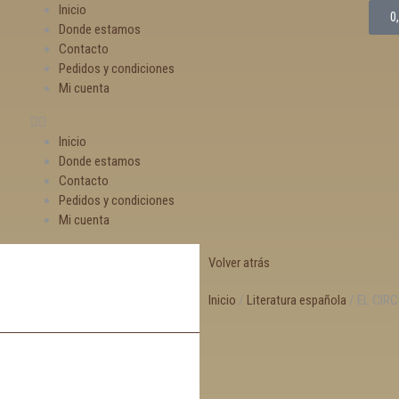
Inicio
0
Donde estamos
Contacto
Pedidos y condiciones
Mi cuenta
Inicio
Donde estamos
Contacto
Pedidos y condiciones
Mi cuenta
Volver atrás
Inicio
/
Literatura española
/ EL CIRC