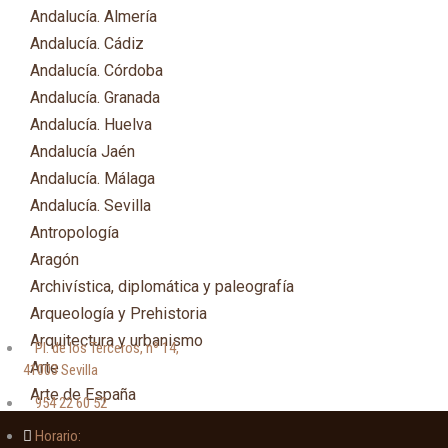
Andalucía. Almería
Andalucía. Cádiz
Andalucía. Córdoba
Andalucía. Granada
Andalucía. Huelva
Andalucía Jaén
Andalucía. Málaga
Andalucía. Sevilla
Antropología
Aragón
Archivística, diplomática y paleografía
Arqueología y Prehistoria
Arquitectura y urbanismo
Pl. de los Terceros, nº 14,
Arte
41003 Sevilla
Arte de España
954 22 60 52
Asia
Horario: