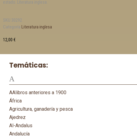
estado. Literatura inglesa.
SKU
30292
Categoría
Literatura inglesa
12,00
€
Temáticas:
A
AAlibros anteriores a 1900
África
Agricultura, ganadería y pesca
Ajedrez
Al-Andalus
Andalucía