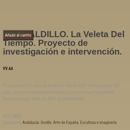
El GIRALDILLO. La Veleta Del
1 disponibles
Añadir al carrito
Tiempo. Proyecto de
investigación e intervención.
VV.AA
Ph Cuadernos 24. Junta de Andalucía. Sevilla 2009. Folio apaisado. 263
págs. Tela con sobrecubierta. Ilustrado con numerosas fotografías.
Perfecto estado. SEVILLA. ARTE. RESTAURACION.
SKU
15823
Categorías
Andalucía. Sevilla
,
Arte de España
,
Escultura e imaginería