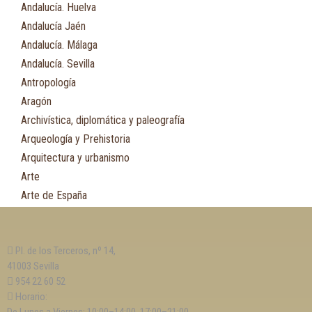
Andalucía. Huelva
Andalucía Jaén
Andalucía. Málaga
Andalucía. Sevilla
Antropología
Aragón
Archivística, diplomática y paleografía
Arqueología y Prehistoria
Arquitectura y urbanismo
Arte
Arte de España
Asia
Astronomía
Pl. de los Terceros, nº 14,
Asturias
41003 Sevilla
Automovilismo, ciclismo y Motociclismo
954 22 60 52
Aviación y Aeronáutica
Horario: