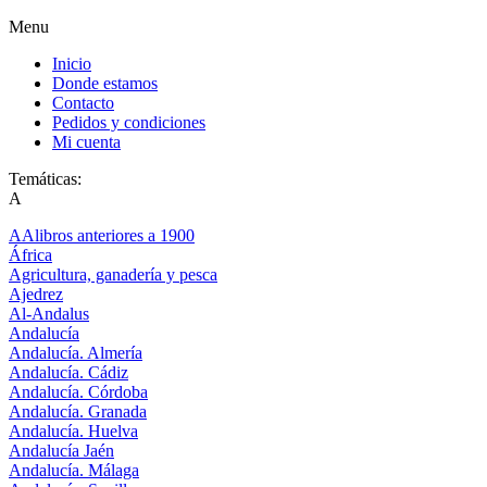
Menu
Inicio
Donde estamos
Contacto
Pedidos y condiciones
Mi cuenta
Temáticas:
A
AAlibros anteriores a 1900
África
Agricultura, ganadería y pesca
Ajedrez
Al-Andalus
Andalucía
Andalucía. Almería
Andalucía. Cádiz
Andalucía. Córdoba
Andalucía. Granada
Andalucía. Huelva
Andalucía Jaén
Andalucía. Málaga