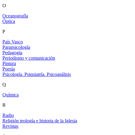
O
Oceanografía
Óptica
P
País Vasco
Parapsicología
Pedagogía
Periodismo y comunicación
Pintura
Poesía
Psicología. Psiquiatría. Psicoanálisis
Q
Química
R
Radio
Religión teología e historia de la Iglesia
Revistas