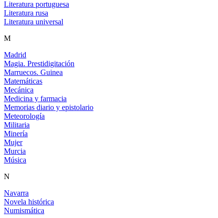
Literatura portuguesa
Literatura rusa
Literatura universal
M
Madrid
Magia. Prestidigitación
Marruecos. Guinea
Matemáticas
Mecánica
Medicina y farmacia
Memorias diario y epistolario
Meteorología
Militaria
Minería
Mujer
Murcia
Música
N
Navarra
Novela histórica
Numismática