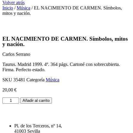
Volver atrás
Inicio
/
Música
/ EL NACIMIENTO DE CARMEN. Símbolos,
mitos y nación.
EL NACIMIENTO DE CARMEN. Símbolos, mitos
y nación.
Carlos Serrano
Taurus. Madrid 1999. 4º. 364 págs. Cartoné con sobrecubierta.
Firma. Perfecto estado.
SKU
35481
Categoría
Música
20,00
€
EL
Añadir al carrito
NACIMIENTO
DE
CARMEN.
Símbolos,
Pl. de los Terceros, nº 14,
mitos
41003 Sevilla
y