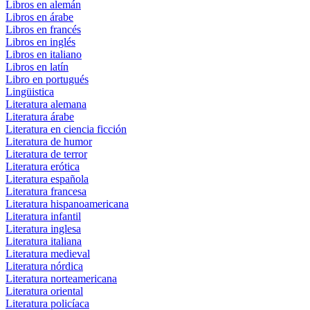
Libros en alemán
Libros en árabe
Libros en francés
Libros en inglés
Libros en italiano
Libros en latín
Libro en portugués
Lingüistica
Literatura alemana
Literatura árabe
Literatura en ciencia ficción
Literatura de humor
Literatura de terror
Literatura erótica
Literatura española
Literatura francesa
Literatura hispanoamericana
Literatura infantil
Literatura inglesa
Literatura italiana
Literatura medieval
Literatura nórdica
Literatura norteamericana
Literatura oriental
Literatura policíaca