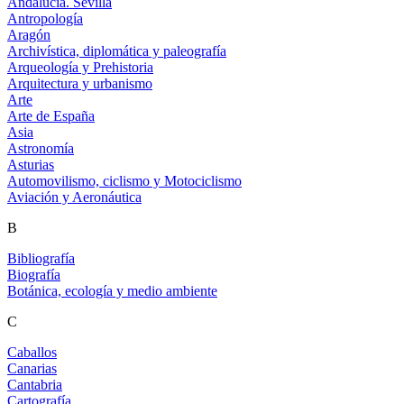
Andalucía. Sevilla
Antropología
Aragón
Archivística, diplomática y paleografía
Arqueología y Prehistoria
Arquitectura y urbanismo
Arte
Arte de España
Asia
Astronomía
Asturias
Automovilismo, ciclismo y Motociclismo
Aviación y Aeronáutica
B
Bibliografía
Biografía
Botánica, ecología y medio ambiente
C
Caballos
Canarias
Cantabria
Cartografía