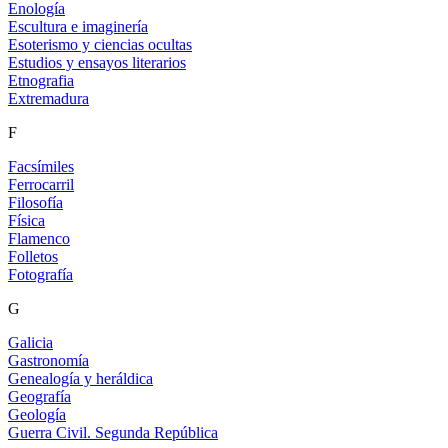
Enología
Escultura e imaginería
Esoterismo y ciencias ocultas
Estudios y ensayos literarios
Etnografia
Extremadura
F
Facsímiles
Ferrocarril
Filosofía
Física
Flamenco
Folletos
Fotografía
G
Galicia
Gastronomía
Genealogía y heráldica
Geografía
Geología
Guerra Civil. Segunda República