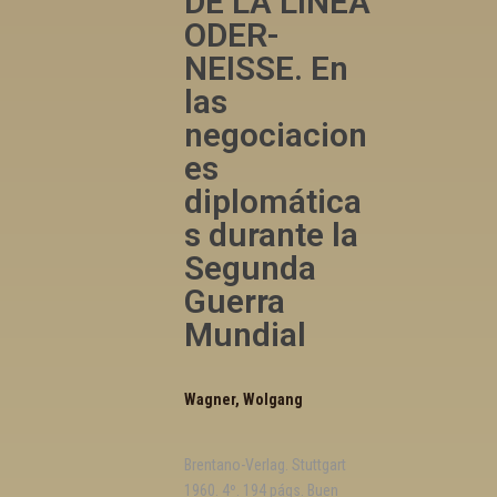
DE LA LÍNEA
ODER-
NEISSE. En
las
negociacion
es
diplomática
s durante la
Segunda
Guerra
Mundial
Wagner, Wolgang
Brentano-Verlag. Stuttgart
1960. 4º. 194 págs. Buen