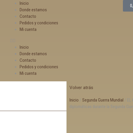
Inicio
0
Donde estamos
Contacto
Pedidos y condiciones
Mi cuenta
Inicio
Donde estamos
Contacto
Pedidos y condiciones
Mi cuenta
Volver atrás
Inicio
/
Segunda Guerra Mundial
/ EL 
diplomáticas durante la Segunda Gue