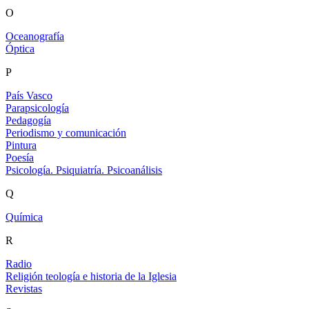
O
Oceanografía
Óptica
P
País Vasco
Parapsicología
Pedagogía
Periodismo y comunicación
Pintura
Poesía
Psicología. Psiquiatría. Psicoanálisis
Q
Química
R
Radio
Religión teología e historia de la Iglesia
Revistas