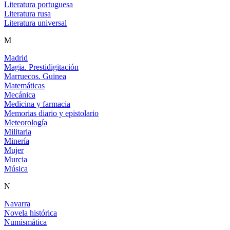
Literatura portuguesa
Literatura rusa
Literatura universal
M
Madrid
Magia. Prestidigitación
Marruecos. Guinea
Matemáticas
Mecánica
Medicina y farmacia
Memorias diario y epistolario
Meteorología
Militaria
Minería
Mujer
Murcia
Música
N
Navarra
Novela histórica
Numismática