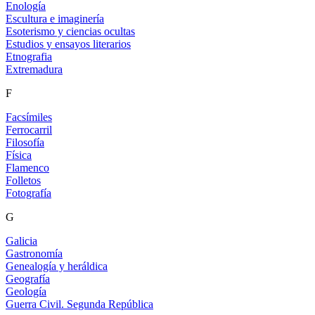
Enología
Escultura e imaginería
Esoterismo y ciencias ocultas
Estudios y ensayos literarios
Etnografia
Extremadura
F
Facsímiles
Ferrocarril
Filosofía
Física
Flamenco
Folletos
Fotografía
G
Galicia
Gastronomía
Genealogía y heráldica
Geografía
Geología
Guerra Civil. Segunda República