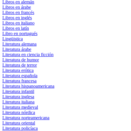
Libros en alemán
Libros en árabe
Libros en francés
Libros en inglés
Libros en italiano
Libros en latín
Libro en portugués
Lingüistica
Literatura alemana
Literatura árabe
Literatura en ciencia ficción
Literatura de humor
Literatura de terror
Literatura erótica
Literatura española
Literatura francesa
Literatura hispanoamericana
Literatura infantil
Literatura inglesa
Literatura italiana
Literatura medieval
Literatura nórdica
Literatura norteamericana
Literatura oriental
Literatura policíaca