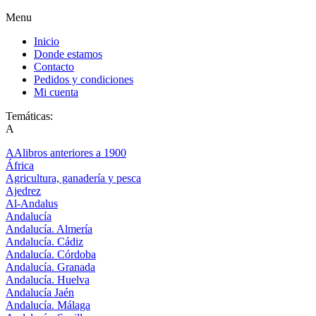
Menu
Inicio
Donde estamos
Contacto
Pedidos y condiciones
Mi cuenta
Temáticas:
A
AAlibros anteriores a 1900
África
Agricultura, ganadería y pesca
Ajedrez
Al-Andalus
Andalucía
Andalucía. Almería
Andalucía. Cádiz
Andalucía. Córdoba
Andalucía. Granada
Andalucía. Huelva
Andalucía Jaén
Andalucía. Málaga