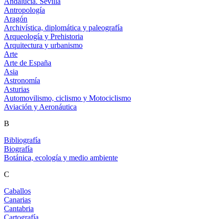
Andalucía. Sevilla
Antropología
Aragón
Archivística, diplomática y paleografía
Arqueología y Prehistoria
Arquitectura y urbanismo
Arte
Arte de España
Asia
Astronomía
Asturias
Automovilismo, ciclismo y Motociclismo
Aviación y Aeronáutica
B
Bibliografía
Biografía
Botánica, ecología y medio ambiente
C
Caballos
Canarias
Cantabria
Cartografía