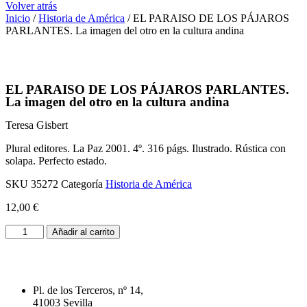
Volver atrás
Inicio
/
Historia de América
/ EL PARAISO DE LOS PÁJAROS
PARLANTES. La imagen del otro en la cultura andina
EL PARAISO DE LOS PÁJAROS PARLANTES.
La imagen del otro en la cultura andina
Teresa Gisbert
Plural editores. La Paz 2001. 4º. 316 págs. Ilustrado. Rústica con
solapa. Perfecto estado.
SKU
35272
Categoría
Historia de América
12,00
€
EL
Añadir al carrito
PARAISO
DE
LOS
PÁJAROS
Pl. de los Terceros, nº 14,
PARLANTES.
41003 Sevilla
La