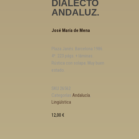
DIALECTO
ANDALUZ.
José María de Mena
Plaza Janés. Barcelona 1986.
4º. 223 págs. + láminas.
Rústica con solapa. Muy buen
estado.
SKU
26562
Categorías
Andalucía
,
Lingüística
12,00
€