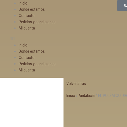
Inicio
0
Donde estamos
Contacto
Pedidos y condiciones
Mi cuenta
Inicio
Donde estamos
Contacto
Pedidos y condiciones
Mi cuenta
Volver atrás
Inicio
/
Andalucía
/ EL POLÉMICO DI