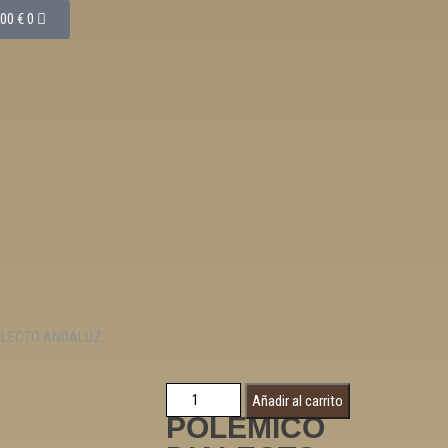
,00
€
0
ALECTO ANDALUZ.
EL
Añadir al carrito
POLÉMICO