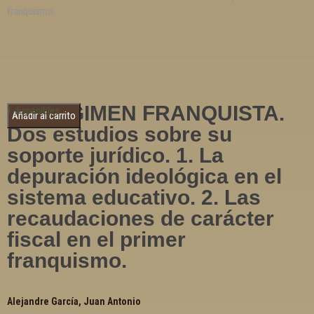
franquismo.
EL REGIMEN FRANQUISTA.
1 disponibles
Añadir al carrito
Dos estudios sobre su
soporte jurídico. 1. La
depuración ideológica en el
sistema educativo. 2. Las
recaudaciones de carácter
fiscal en el primer
franquismo.
Alejandre García, Juan Antonio