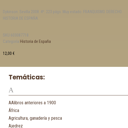
Dykinson. Sevilla 2008. 4º. 223 págs. Muy estado. FRANQUISMO. DERECHO.
HISTORIA DE ESPAÑA.
SKU
603087718
Categoría
Historia de España
12,00
€
Temáticas:
A
AAlibros anteriores a 1900
África
Agricultura, ganadería y pesca
Ajedrez