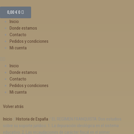
0,00
€
0
Inicio
Donde estamos
Contacto
Pedidos y condiciones
Mi cuenta
Inicio
Donde estamos
Contacto
Pedidos y condiciones
Mi cuenta
Volver atrás
Inicio
/
Historia de España
/ EL REGIMEN FRANQUISTA. Dos estudios
sobre su soporte jurídico. 1. La depuración ideológica en el sistema
educativo. 2. Las recaudaciones de carácter fiscal en el primer