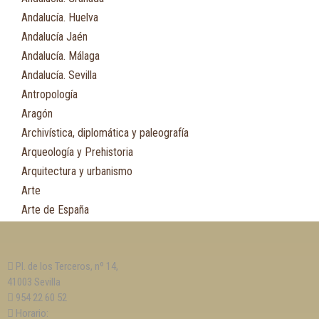
Andalucía. Huelva
Andalucía Jaén
Andalucía. Málaga
Andalucía. Sevilla
Antropología
Aragón
Archivística, diplomática y paleografía
Arqueología y Prehistoria
Arquitectura y urbanismo
Arte
Arte de España
Asia
Astronomía
Pl. de los Terceros, nº 14,
Asturias
41003 Sevilla
Automovilismo, ciclismo y Motociclismo
954 22 60 52
Aviación y Aeronáutica
Horario: