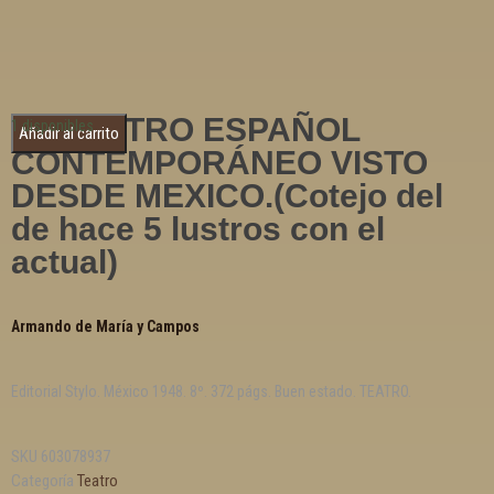
EL TEATRO ESPAÑOL
1 disponibles
Añadir al carrito
CONTEMPORÁNEO VISTO
DESDE MEXICO.(Cotejo del
de hace 5 lustros con el
actual)
Armando de María y Campos
Editorial Stylo. México 1948. 8º. 372 págs. Buen estado. TEATRO.
SKU
603078937
Categoría
Teatro