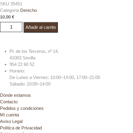
SKU
35451
Categoría
Derecho
10,00
€
EN LAS ENCRUCIJADAS DE LA MODERNIDAD. Política, derecho
Añadir al carrito
y justicia. cantidad
Pl. de los Terceros, nº 14,
41003 Sevilla
954 22 60 52
Horario:
De Lunes a Viernes: 10:00–14:00, 17:00–21:00
Sábado: 10:00–14:00
Dónde estamos
Contacto
Pedidos y condiciones
Mi cuenta
Aviso Legal
Política de Privacidad