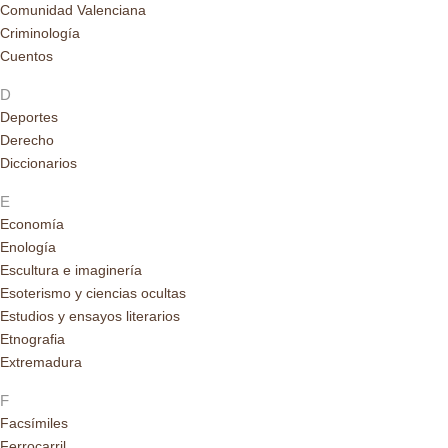
Comunidad Valenciana
Criminología
Cuentos
D
Deportes
Derecho
Diccionarios
E
Economía
Enología
Escultura e imaginería
Esoterismo y ciencias ocultas
Estudios y ensayos literarios
Etnografia
Extremadura
F
Facsímiles
Ferrocarril