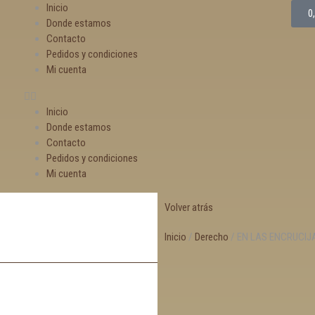
Inicio
0
Donde estamos
Contacto
Pedidos y condiciones
Mi cuenta
Inicio
Donde estamos
Contacto
Pedidos y condiciones
Mi cuenta
Volver atrás
Inicio
/
Derecho
/ EN LAS ENCRUCIJAD