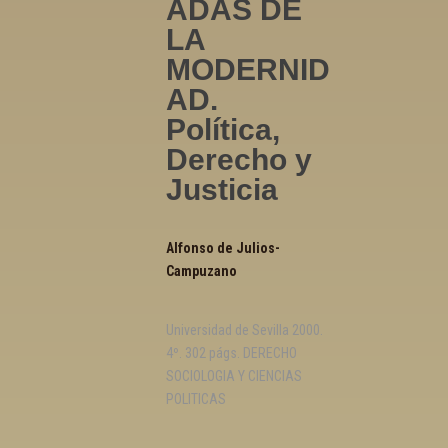
ADAS DE
LA
MODERNID
AD.
Política,
Derecho y
Justicia
Alfonso de Julios-
Campuzano
Universidad de Sevilla 2000.
4º. 302 págs. DERECHO
SOCIOLOGIA Y CIENCIAS
POLITICAS