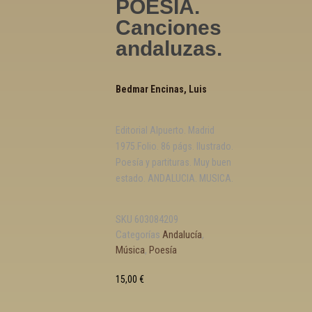
POESIA.
Canciones
andaluzas.
Bedmar Encinas, Luis
Editorial Alpuerto. Madrid
1975.Folio. 86 págs. Ilustrado.
Poesía y partituras. Muy buen
estado. ANDALUCIA. MUSICA.
SKU
603084209
Categorías
Andalucía
,
Música
,
Poesía
15,00
€