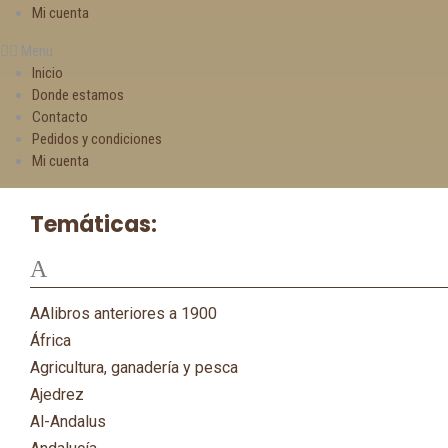
Mi cuenta
Menu
Inicio
Donde estamos
Contacto
Pedidos y condiciones
Mi cuenta
Temáticas:
A
AAlibros anteriores a 1900
África
Agricultura, ganadería y pesca
Ajedrez
Al-Andalus