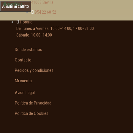
41003 Sevilla
ESTRUCTURALISMO, GEOGRAFÍA LINGUISTICA Y DIALECTOLOGIA ACTUAL
1 disponibles
Castilla y León
Añadir al carrito
cantidad
954 22 60 52
Cataluña
Caza. Cinegética
Horario:
De Lunes a Viernes: 10:00–14:00, 17:00–21:00
Cerámica
Sábado: 10:00–14:00
Cervantes
Ciencia y tecnología
Dónde estamos
Cinematografía
Contacto
Clásicos españoles
Clásicos griegos y latinos
Pedidos y condiciones
Coleccionismo
Mi cuenta
Cómics y tebeos
Aviso Legal
Comunidad Valenciana
Criminología
Política de Privacidad
Cuentos
Política de Cookies
D