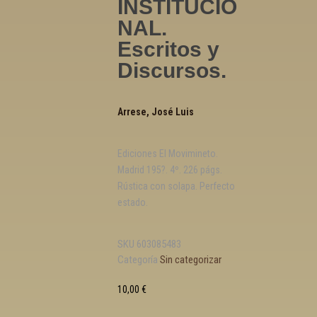
INSTITUCIO
NAL.
Escritos y
Discursos.
Arrese, José Luis
Ediciones El Movimineto.
Madrid 195?. 4º. 226 págs.
Rústica con solapa. Perfecto
estado.
SKU
603085483
Categoría
Sin categorizar
10,00
€