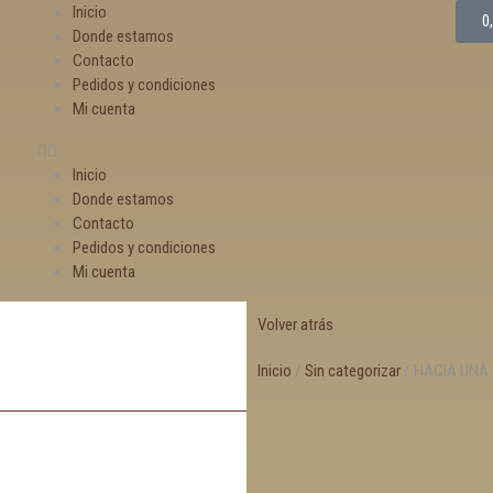
Inicio
0
Donde estamos
Contacto
Pedidos y condiciones
Mi cuenta
Inicio
Donde estamos
Contacto
Pedidos y condiciones
Mi cuenta
Volver atrás
Inicio
/
Sin categorizar
/ HACIA UNA M