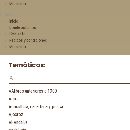
Mi cuenta
Menu
Inicio
Donde estamos
Contacto
Pedidos y condiciones
Mi cuenta
Temáticas:
A
AAlibros anteriores a 1900
África
Agricultura, ganadería y pesca
Ajedrez
Al-Andalus