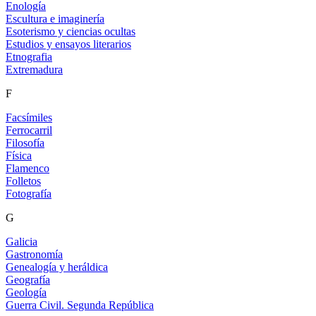
Enología
Escultura e imaginería
Esoterismo y ciencias ocultas
Estudios y ensayos literarios
Etnografia
Extremadura
F
Facsímiles
Ferrocarril
Filosofía
Física
Flamenco
Folletos
Fotografía
G
Galicia
Gastronomía
Genealogía y heráldica
Geografía
Geología
Guerra Civil. Segunda República