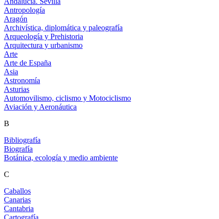
Andalucía. Sevilla
Antropología
Aragón
Archivística, diplomática y paleografía
Arqueología y Prehistoria
Arquitectura y urbanismo
Arte
Arte de España
Asia
Astronomía
Asturias
Automovilismo, ciclismo y Motociclismo
Aviación y Aeronáutica
B
Bibliografía
Biografía
Botánica, ecología y medio ambiente
C
Caballos
Canarias
Cantabria
Cartografía