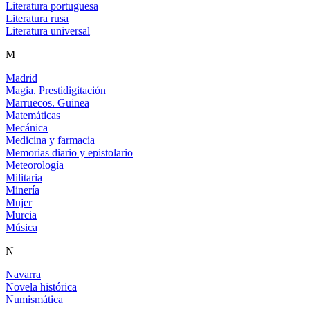
Literatura portuguesa
Literatura rusa
Literatura universal
M
Madrid
Magia. Prestidigitación
Marruecos. Guinea
Matemáticas
Mecánica
Medicina y farmacia
Memorias diario y epistolario
Meteorología
Militaria
Minería
Mujer
Murcia
Música
N
Navarra
Novela histórica
Numismática