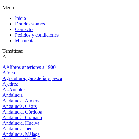
Menu
Inicio
Donde estamos
Contacto
Pedidos y condiciones
Mi cuenta
Temáticas:
A
AAlibros anteriores a 1900
África
Agricultura, ganadería y pesca
Ajedrez
Al-Andalus
Andalucía
Andalucía. Almería
Andalucía. Cádiz
Andalucía. Córdoba
Andalucía. Granada
Andalucía. Huelva
Andalucía Jaén
Andalucía. Málaga