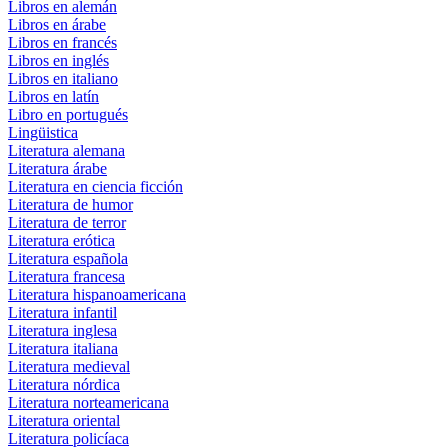
Libros en alemán
Libros en árabe
Libros en francés
Libros en inglés
Libros en italiano
Libros en latín
Libro en portugués
Lingüistica
Literatura alemana
Literatura árabe
Literatura en ciencia ficción
Literatura de humor
Literatura de terror
Literatura erótica
Literatura española
Literatura francesa
Literatura hispanoamericana
Literatura infantil
Literatura inglesa
Literatura italiana
Literatura medieval
Literatura nórdica
Literatura norteamericana
Literatura oriental
Literatura policíaca