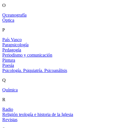
O
Oceanografía
Óptica
P
País Vasco
Parapsicología
Pedagogía
Periodismo y comunicación
Pintura
Poesía
Psicología. Psiquiatría. Psicoanálisis
Q
Química
R
Radio
Religión teología e historia de la Iglesia
Revistas