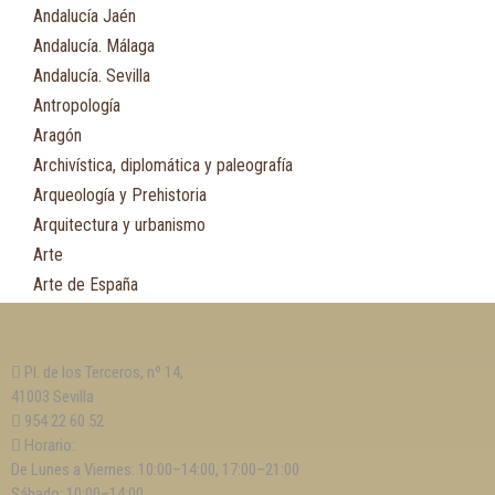
Andalucía Jaén
Andalucía. Málaga
Andalucía. Sevilla
Antropología
Aragón
Archivística, diplomática y paleografía
Arqueología y Prehistoria
Arquitectura y urbanismo
Arte
Arte de España
Asia
Astronomía
Pl. de los Terceros, nº 14,
Asturias
41003 Sevilla
Automovilismo, ciclismo y Motociclismo
954 22 60 52
Aviación y Aeronáutica
Horario:
De Lunes a Viernes: 10:00–14:00, 17:00–21:00
B
Sábado: 10:00–14:00